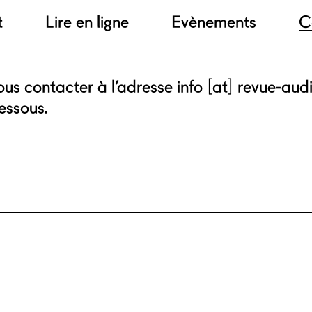
t
Lire en ligne
Evènements
C
s contacter à l’adresse info [at] revue-audi
essous.