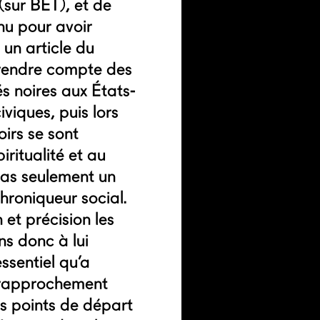
(sur BET), et de
nu pour avoir
 un article du
rendre compte des
és noires aux États-
viques, puis lors
irs se sont
iritualité et au
pas seulement un
 chroniqueur social.
et précision les
ns donc à lui
ssentiel qu’a
n rapprochement
es points de départ