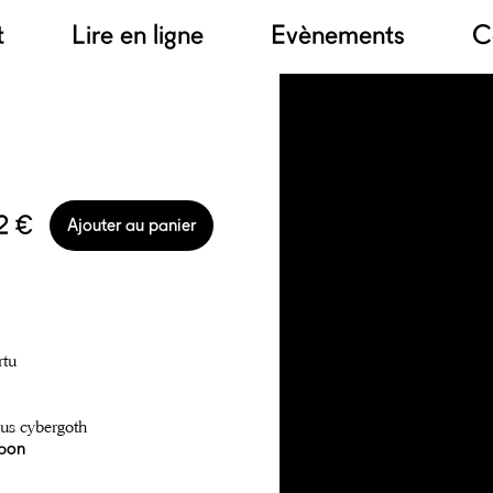
t
Lire en ligne
Evènements
C
2 €
Ajouter au panier
rtu
us cybergoth
bon