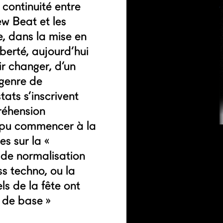
 continuité entre
w Beat et les
e, dans la mise en
iberté, aujourd’hui
ir changer, d’un
 genre de
ats s’inscrivent
réhension
a pu commencer à la
es sur la «
s de normalisation
ss techno, ou la
ls de la fête ont
« de base »