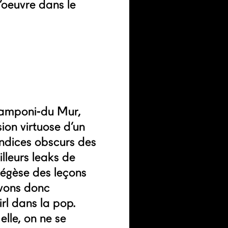
’oeuvre dans le
 Zamponi-du Mur,
sion virtuose d’un
indices obscurs des
lleurs leaks de
xégèse des leçons
avons donc
irl dans la pop.
le, on ne se