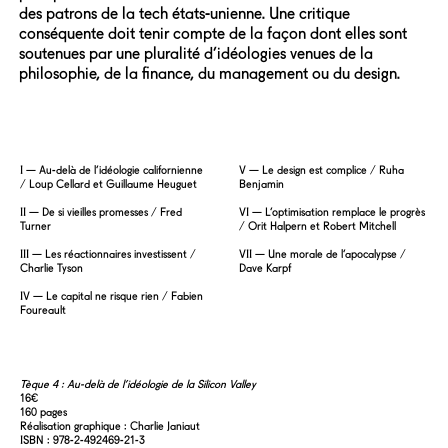
des patrons de la tech états-unienne. Une critique
conséquente doit tenir compte de la façon dont elles sont
soutenues par une pluralité d’idéologies venues de la
philosophie, de la finance, du management ou du design.
I — Au-delà de l’idéologie californienne
V — Le design est complice / Ruha
/ Loup Cellard et Guillaume Heuguet
Benjamin
II — De si vieilles promesses / Fred
VI — L’optimisation remplace le progrès
Turner
/ Orit Halpern et Robert Mitchell
III — Les réactionnaires investissent /
VII — Une morale de l’apocalypse /
Charlie Tyson
Dave Karpf
IV — Le capital ne risque rien / Fabien
Foureault
Tèque 4 : Au-delà de l’idéologie de la Silicon Valley
16€
160 pages
Réalisation graphique : Charlie Janiaut
ISBN : 978-2-492469-21-3