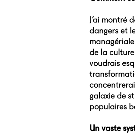
J’ai montré
d
dangers et l
managériale 
de la cultur
voudrais esq
transformati
concentrerai 
galaxie de s
populaires bé
Un vaste sy