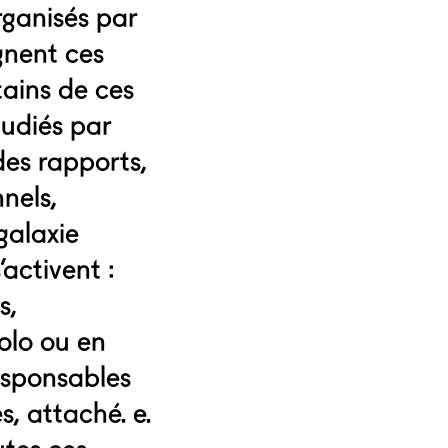
rganisés par
ignent ces
tains de ces
tudiés par
des rapports,
nels,
galaxie
activent :
s,
solo ou en
esponsables
s, attaché. e.