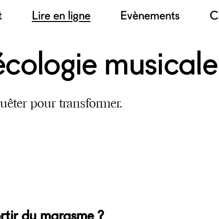
t
Lire en ligne
Evènements
C
écologie musical
quêter pour transformer.
tir du marasme ?