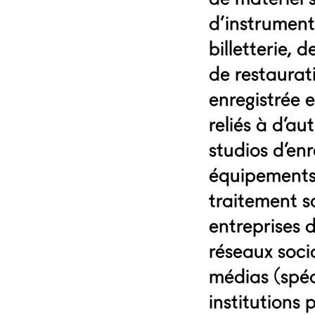
d’instrument
billetterie, 
de restaurat
enregistrée e
reliés à d’au
studios d’en
équipements s
traitement so
entreprises 
réseaux soci
médias (spéci
institutions 