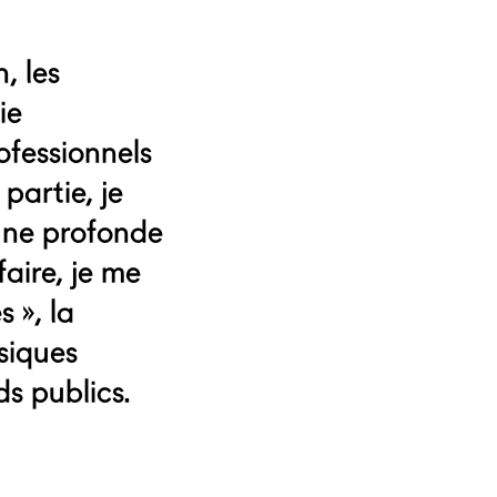
, les
ie
ofessionnels
partie, je
 une profonde
aire, je me
 », la
siques
ds publics.