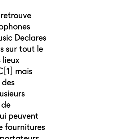
 retrouve
lophones
usic Declares
s sur tout le
 lieux
C[1] mais
, des
usieurs
 de
ui peuvent
e fournitures
mportateurs