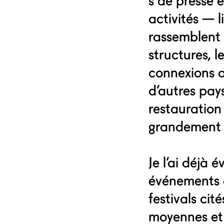
s de presse e
activités — l
rassemblent d
structures, l
connexions a
d’autres pays
restauration
grandement v
Je l’ai déjà
événements d
festivals cit
moyennes et 