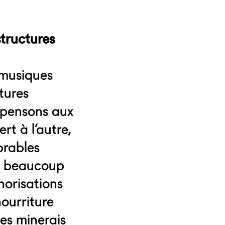
structures
 musiques
tures
 (pensons aux
rt à l’autre,
brables
), beaucoup
onorisations
nourriture
les minerais