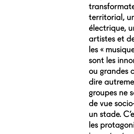
transformate
territorial,
électrique, u
artistes et d
les « musique
sont les inn
ou grandes c
dire autreme
groupes ne s
de vue soci
un stade. C’e
les protagon