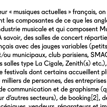
eur « musiques actuelles » français, on
nt les composantes de ce que les ang
industrie musicale et qui composent M
savoir, des salles de concert répartie
ançais avec des jauges variables (petits
et/ou municipaux, club parisiens, SMA
 salles type La Cigale, Zenith(s) etc.)
 festivals dont certains accueillent pl
 milliers de personnes, des entreprises
 de communication et de graphisme (q
ur d’autres secteurs), de booking[2], d
scéniques, vendeurs, réparateurs et i