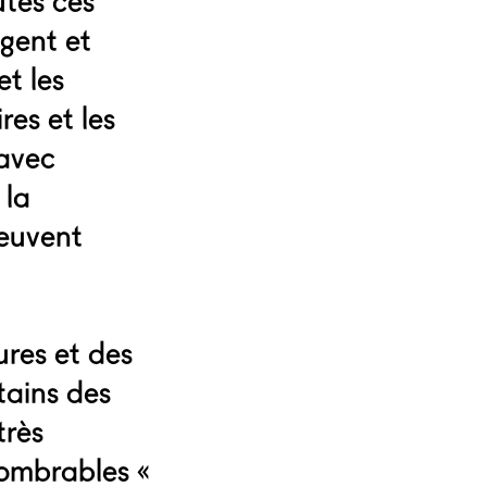
utes ces
agent et
et les
res et les
 avec
 la
peuvent
ures et des
tains des
très
nombrables «