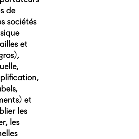
es de
es sociétés
usique
ailles et
gros),
uelle,
lification,
bels,
ments) et
lier les
r, les
nelles