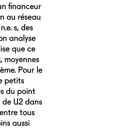
un financeur
on au réseau
.e. s, des
 on analyse
lise que ce
s, moyennes
ème. Pour le
 petits
s du point
t de U2 dans
 entre tous
ins aussi