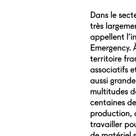
Dans le sect
très largeme
appellent l’
Emergency. À 
territoire fr
associatifs 
aussi grandes
multitudes de
centaines de
production,
travailler po
de matériel 