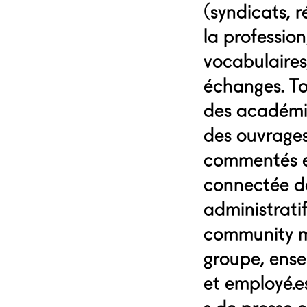
(syndicats, 
la profession
vocabulaires,
échanges. Tou
des académiq
des ouvrages,
commentés et
connectée de
administrati
community ma
groupe, ense
et employé.es