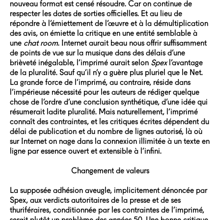
nouveau format est censé résoudre. Car on continue de
respecter les dates de sorties officielles. Et au lieu de
répondre à l’émiettement de l’œuvre et à la démultiplication
des avis, on émiette la critique en une entité semblable à
une
chat room
. Internet aurait beau nous offrir suffisamment
de points de vue sur la musique dans des délais d’une
brièveté inégalable, l’imprimé aurait selon
Spex
l’avantage
de la pluralité. Sauf qu’il n’y a guère plus pluriel que le Net.
La grande force de l’imprimé, au contraire, réside dans
l’impérieuse nécessité pour les auteurs de rédiger quelque
chose de l’ordre d’une conclusion synthétique, d’une idée qui
résumerait ladite pluralité. Mais naturellement, l’imprimé
connaît des contraintes, et les critiques écrites dépendent du
délai de publication et du nombre de lignes autorisé, là où
sur Internet on nage dans la connexion illimitée à un texte en
ligne par essence ouvert et extensible à l’infini.
Changement de valeurs
La supposée adhésion aveugle, implicitement dénoncée par
Spex, aux verdicts autoritaires de la presse et de ses
thuriféraires, conditionnée par les contraintes de l’imprimé,
serait plutôt un problème des années 50. Une bonne critique