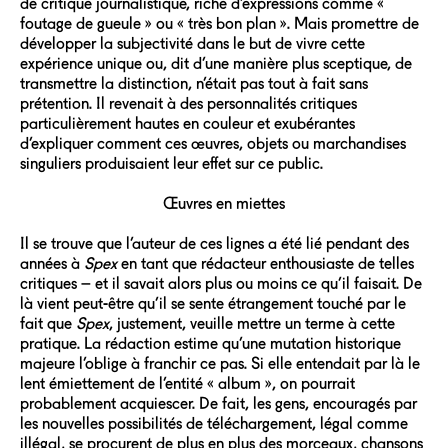
de critique journalistique, riche d’expressions comme «
foutage de gueule » ou « très bon plan ». Mais promettre de
développer la subjectivité dans le but de vivre cette
expérience unique ou, dit d’une manière plus sceptique, de
transmettre la distinction, n’était pas tout à fait sans
prétention. Il revenait à des personnalités critiques
particulièrement hautes en couleur et exubérantes
d’expliquer comment ces œuvres, objets ou marchandises
singuliers produisaient leur effet sur ce public.
Œuvres en miettes
Il se trouve que l’auteur de ces lignes a été lié pendant des
années à
Spex
en tant que rédacteur enthousiaste de telles
critiques – et il savait alors plus ou moins ce qu’il faisait. De
là vient peut-être qu’il se sente étrangement touché par le
fait que
Spex
, justement, veuille mettre un terme à cette
pratique. La rédaction estime qu’une mutation historique
majeure l’oblige à franchir ce pas. Si elle entendait par là le
lent émiettement de l’entité « album », on pourrait
probablement acquiescer. De fait, les gens, encouragés par
les nouvelles possibilités de téléchargement, légal comme
illégal, se procurent de plus en plus des morceaux, chansons