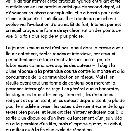
veille de transformer cette pratique hybride entre art et vie
quotidienne en une pratique artistique de second degré, et
d’ébaucher sa phase conceptuelle. Elle a besoin pour cela
d’une critique d’art spécifique. Il est douteux que celle-ci
évolue via l’évaluation d’albums. Et de fait, Internet permet
un équilibrage, une forme de synchronisation des points de
vue, à la fois plus rapide et plus précise.
Le journalisme musical n’est pas le seul dans la presse à voir
fleurir entretiens, tables rondes et interviews, car ceux-ci
permettent une certaine réactivité sans passer par de
laborieuses commandes auprès des auteurs – il s’agit là
d’une réponse à la prétendue course contre la montre et à la
concurrence de la communication en réseau. Mais il en
résulte avant tout une forme de contenu bon marché: la
personne interrogée ne reçoit en général aucun honoraire,
les stagiaires tapent les enregistrements, les rédacteurs
rédigent et aplanissent, et les auteurs disparaissent. Je plaide
pour le modèle inverse : les auteurs devraient écrire de longs
textes bien payés, et leurs articles n’interviendraient pas à la
sortie d’un disque ou d’un livre, au lancement d’un jeu vidéo
ou à la première d’un film, mais n’importe quand, au début,
au milieu ou à la fin d’un cycle de réception.