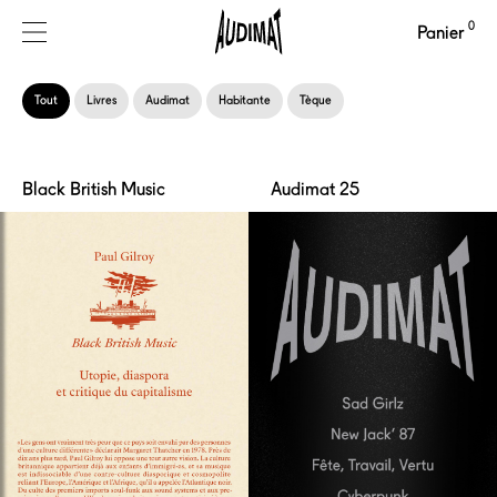
0
Panier
Tout
Livres
Audimat
Habitante
Tèque
Black British Music
Audimat 25